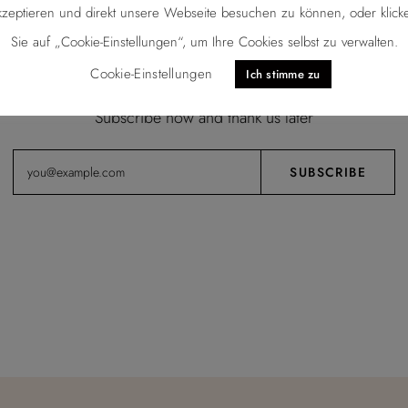
kzeptieren und direkt unsere Webseite besuchen zu können, oder klick
Sie auf „Cookie-Einstellungen“, um Ihre Cookies selbst zu verwalten.
Cookie-Einstellungen
Ich stimme zu
Keep up to date with our advices
Subscribe now and thank us later