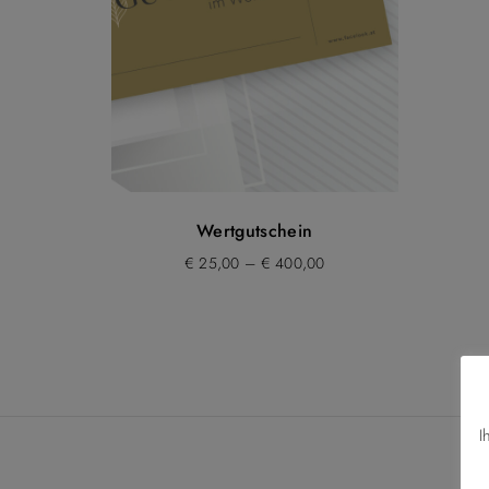
Wertgutschein
€
25,00
–
€
400,00
I